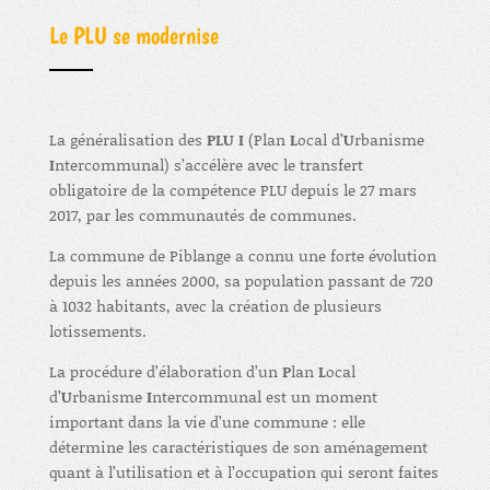
Le PLU se modernise
La généralisation des
PLU I
(Plan
L
ocal d’
U
rbanisme
I
ntercommunal) s’accélère avec le transfert
obligatoire de la compétence PLU depuis le 27 mars
2017, par les communautés de communes.
La commune de Piblange a connu une forte évolution
depuis les années 2000, sa population passant de 720
à 1032 habitants, avec la création de plusieurs
lotissements.
La procédure d’élaboration d’un
P
lan
L
ocal
d’
U
rbanisme
I
ntercommunal est un moment
important dans la vie d’une commune : elle
détermine les caractéristiques de son aménagement
quant à l’utilisation et à l’occupation qui seront faites