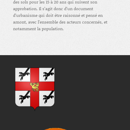
des sols pour les 15 à 20 ans qui suivent son
approbation. Il s’agit donc d’un document
d’urbanisme qui doit être raisonné et pensé en
amont, avec l’ensemble des acteurs concernés, et
notamment la population.