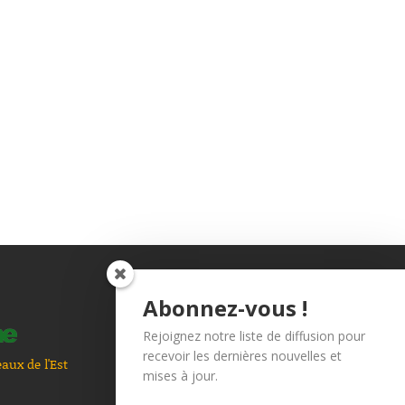
Abonnez-vous !
Autres informations
Rejoignez notre liste de diffusion pour
Mentions légales
recevoir les dernières nouvelles et
Politique de
eaux de l'Est
mises à jour.
confidentialité