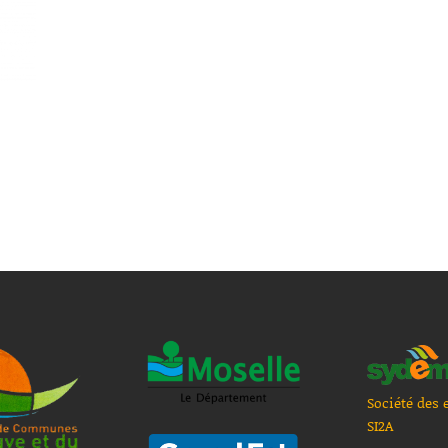
Société des 
SI2A