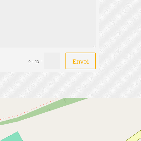
Envoi
=
9 + 13