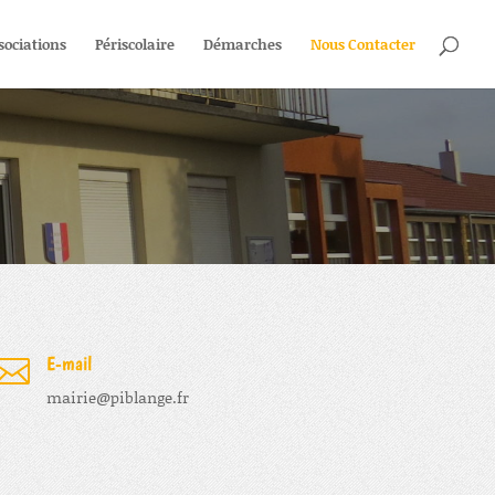
sociations
Périscolaire
Démarches
Nous Contacter
E-mail

mairie@piblange.fr