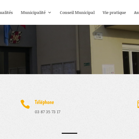
ualités
Municipalité
Conseil Municipal
Vie pratique
As
Téléphone

03 87 35 73 17