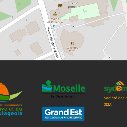
Société des 
SI2A